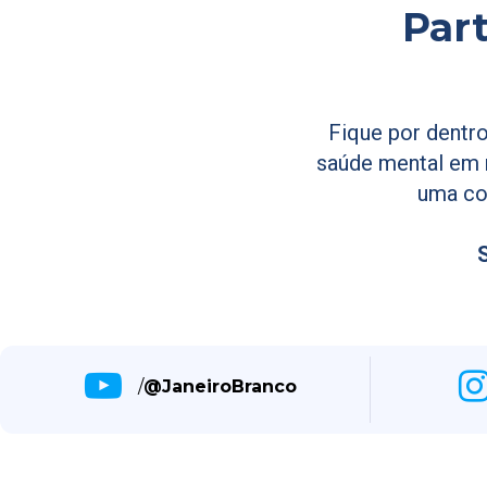
Par
Fique por dentro
saúde mental em n
uma co
S
/
@JaneiroBranco