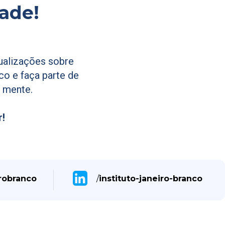
ade!
tualizações sobre
co e faça parte de
 mente.
r!
robranco
/
instituto-janeiro-branco