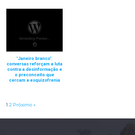
'Janeiro branco':
conversas reforçam a luta
contra a desinformação e
o preconceito que
cercam a esquizofrenia
1
2
Próximo »