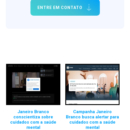
ENTRE EM CONTATO
Janeiro Branco
Campanha Janeiro
conscientiza sobre
Branco busca alertar para
cuidados com a saúde
cuidados com a saúde
mental
mental