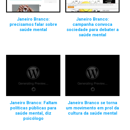
Janeiro Branco:
Janeiro Branco:
precisamos falar sobre
campanha convoca
saúde mental
sociedade para debater a
saúde mental
Janeiro Branco: Faltam
Janeiro Branco se torna
políticas públicas para
um movimento em prol da
saúde mental, diz
cultura da saúde mental
psicólogo