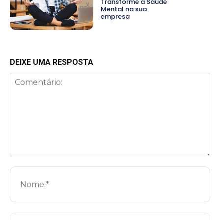
Transforme a Saúde
Mental na sua
empresa
DEIXE UMA RESPOSTA
Comentário:
No
E-