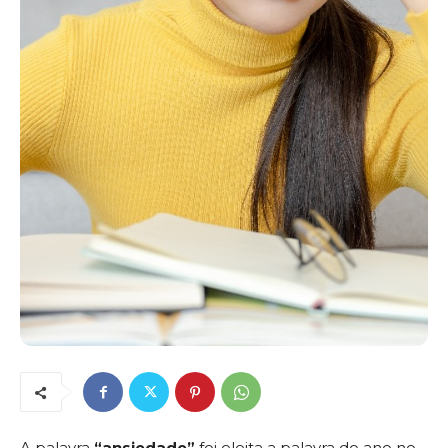
A palavra
“ansiedade”
foi eleita a palavra do ano no