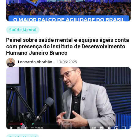
Saúde Mental
Painel sobre saúde mental e equipes ágeis conta
com presença do Instituto de Desenvolvimento
Humano Janeiro Branco
Leonardo Abrahão
-
13/06/2025