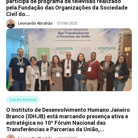
participa de programa de televisão realizado
pela Fundação das Organizações da Sociedade
Civil do...
Leonardo Abrahão
-
07/06/2025
Saúde Mental
O Instituto de Desenvolvimento Humano Janeiro
Branco (IDHJB) está marcando presença ativa e
estratégica no 10º Fórum Nacional das
Transferências e Parcerias da União,...