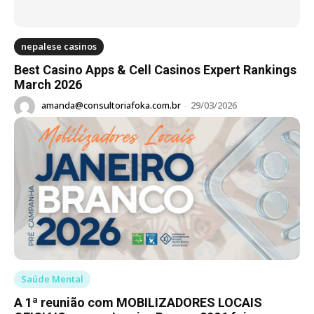
nepalese casinos
Best Casino Apps & Cell Casinos Expert Rankings
March 2026
amanda@consultoriafoka.com.br
-
29/03/2026
Saúde Mental
A 1ª reunião com MOBILIZADORES LOCAIS