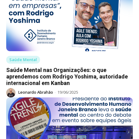
Saúde Mental
Saúde Mental nas Organizações: o que
aprendemos com Rodrigo Yoshima, autoridade
internacional em Kanban
Leonardo Abrahão
-
19/06/2025