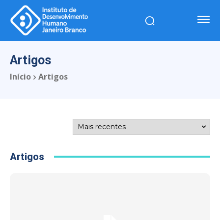
Artigos
Início
Artigos
Artigos