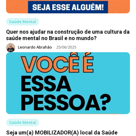
Saúde Mental
Quer nos ajudar na construção de uma cultura da
saúde mental no Brasil e no mundo?
Leonardo Abrahão
-
25/06/2025
Saúde Mental
Seja um(a) MOBILIZADOR(A) local da Saúde