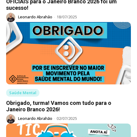
OFICIAIS para o Janeiro Branco 2026 foi um
sucesso!
Leonardo Abrahão
-
18/07/2025
Saúde Mental
Obrigado, turma! Vamos com tudo para o
Janeiro Branco 2026!
Leonardo Abrahão
-
02/07/2025