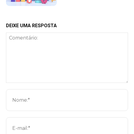
DEIXE UMA RESPOSTA
Comentário:
No
E-
mai