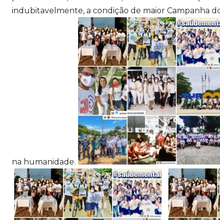
indubitavelmente, a condição de maior Campanha d
na humanidade.