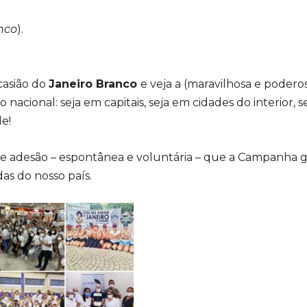
nco
).
casião do
Janeiro Branco
e veja a (maravilhosa e podero
cional: seja em capitais, seja em cidades do interior, s
e!
e adesão – espontânea e voluntária – que a Campanha
das do nosso país.