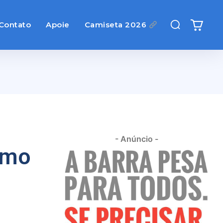
Contato
Apoie
Camiseta 2026
- Anúncio -
omo