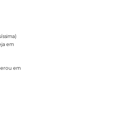
síssima)
eja em
 gerou em