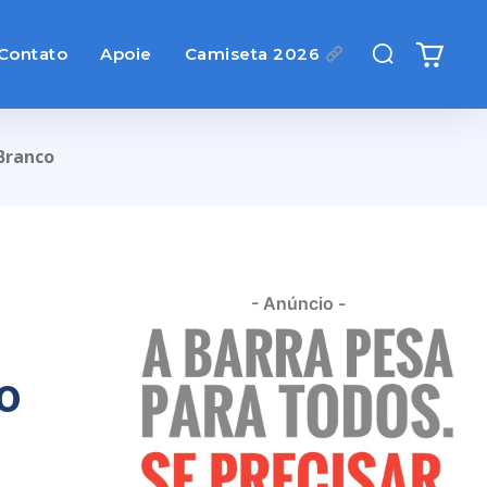
Contato
Apoie
Camiseta 2026
Branco
- Anúncio -
o